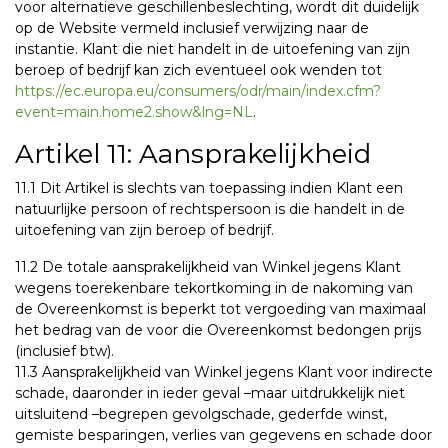
voor alternatieve geschillenbeslechting, wordt dit duidelijk
op de Website vermeld inclusief verwijzing naar de
instantie. Klant die niet handelt in de uitoefening van zijn
beroep of bedrijf kan zich eventueel ook wenden tot
https://ec.europa.eu/consumers/odr/main/index.cfm?
event=main.home2.show&lng=NL
.
Artikel 11: Aansprakelijkheid
11.1 Dit Artikel is slechts van toepassing indien Klant een
natuurlijke persoon of rechtspersoon is die handelt in de
uitoefening van zijn beroep of bedrijf.
11.2 De totale aansprakelijkheid van Winkel jegens Klant
wegens toerekenbare tekortkoming in de nakoming van
de Overeenkomst is beperkt tot vergoeding van maximaal
het bedrag van de voor die Overeenkomst bedongen prijs
(inclusief btw).
11.3 Aansprakelijkheid van Winkel jegens Klant voor indirecte
schade, daaronder in ieder geval –maar uitdrukkelijk niet
uitsluitend –begrepen gevolgschade, gederfde winst,
gemiste besparingen, verlies van gegevens en schade door